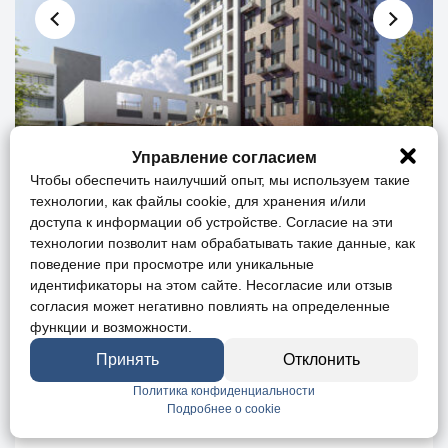
Управление согласием
Чтобы обеспечить наилучший опыт, мы используем такие
технологии, как файлы cookie, для хранения и/или
1-к квартира, 45.81 м², 2/9 эт.
доступа к информации об устройстве. Согласие на эти
технологии позволит нам обрабатывать такие данные, как
Ипотека
Онлайн-показ
поведение при просмотре или уникальные
идентификаторы на этом сайте. Несогласие или отзыв
г. Симферополь, ул. Полярная
согласия может негативно повлиять на определенные
функции и возможности.
от 8 841 330
руб.
193 000 руб. за м
2
Принять
Отклонить
Политика конфиденциальности
Подробнее о cookie