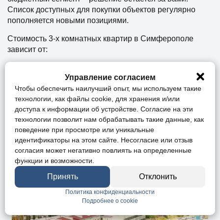
Список доступных для покупки объектов регулярно
пополняется новыми позициями.
Стоимость 3-х комнатных квартир в Симферополе
зависит от:
Класса жилого комплекса;
Управление согласием
Стадии строительства;
Чтобы обеспечить наилучший опыт, мы используем такие
Особенностей локации;
технологии, как файлы cookie, для хранения и/или
Площади объекта.
доступа к информации об устройстве. Согласие на эти
технологии позволит нам обрабатывать такие данные, как
поведение при просмотре или уникальные
Здесь предлагается на выбор множество вариантов.
идентификаторы на этом сайте. Несогласие или отзыв
Каждое объявление снабжено подробным описанием
согласия может негативно повлиять на определенные
объекта и фото.
функции и возможности.
Принять
Отклонить
Политика конфиденциальности
Подробнее о cookie