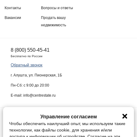
Контакты
Вопросы и ответы
Вакансии
Продать вашу
недвижимость
8 (800) 550-45-41
Бесплатно по России
Обратный звонок
г. Алушта, ул. Пионерская, 1Б
Пн-Сб: с 9:00 до 20:00
E-mail: info@centrestate.ru
Управление согласием
ИП Жуков Виктор Васильевич ИНН 910218942064
Чтобы обеспечить наилучший опыт, мы используем такие
Данный сайт носит информационный характер и ни при каких условиях
технологии, как файлы cookie, для хранения и/или
не является публичной офертой, определяемой положениями статьи
доступа к информации об устройстве. Согласие на эти