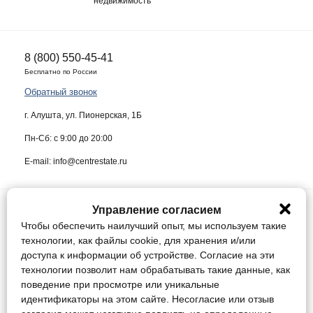
недвижимость
8 (800) 550-45-41
Бесплатно по России
Обратный звонок
г. Алушта, ул. Пионерская, 1Б
Пн-Сб: с 9:00 до 20:00
E-mail: info@centrestate.ru
Управление согласием
ИП Жуков Виктор Васильевич ИНН 910218942064
Чтобы обеспечить наилучший опыт, мы используем такие
Данный сайт носит информационный характер и ни при каких условиях
технологии, как файлы cookie, для хранения и/или
не является публичной офертой, определяемой положениями статьи
доступа к информации об устройстве. Согласие на эти
437 Гражданского кодекса Российской Федерации.
технологии позволит нам обрабатывать такие данные, как
поведение при просмотре или уникальные
Конфиденциальность
идентификаторы на этом сайте. Несогласие или отзыв
Соглашение