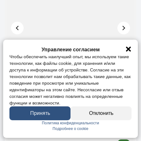
Управление согласием
Чтобы обеспечить наилучший опыт, мы используем такие
технологии, как файлы cookie, для хранения и/или
доступа к информации об устройстве. Согласие на эти
технологии позволит нам обрабатывать такие данные, как
поведение при просмотре или уникальные
Дом 52.3 м², на участке 1.47 сот.
идентификаторы на этом сайте. Несогласие или отзыв
согласия может негативно повлиять на определенные
функции и возможности.
Вид на море
Вид на горы
Принять
Отклонить
Ипотека
Онлайн-показ
Политика конфиденциальности
Подробнее о cookie
г. Ялта, пгт. Гурзуф, ул. Строителей