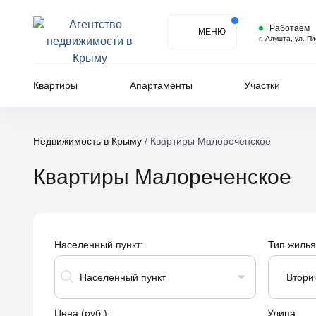
Работаем
МЕНЮ
г. Алушта, ул. П
Квартиры
Апартаменты
Участки
Недвижимость в Крыму
/
Квартиры Малореченское
Квартиры Малореченское
Населенный пункт:
Тип жилья
Населенный пункт
Втори
Цена (руб.):
Улица: