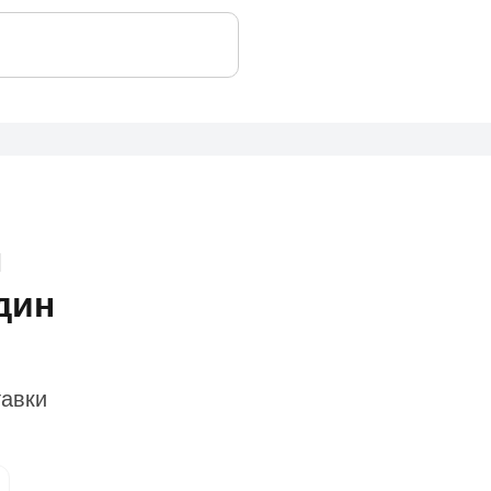
ы
дин
тавки