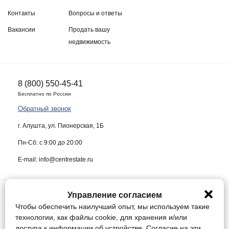
Контакты
Вопросы и ответы
Вакансии
Продать вашу
недвижимость
8 (800) 550-45-41
Бесплатно по России
Обратный звонок
г. Алушта, ул. Пионерская, 1Б
Пн-Сб: с 9:00 до 20:00
E-mail: info@centrestate.ru
Управление согласием
ИП Жуков Виктор Васильевич ИНН 910218942064
Чтобы обеспечить наилучший опыт, мы используем такие
Данный сайт носит информационный характер и ни при каких условиях
технологии, как файлы cookie, для хранения и/или
не является публичной офертой, определяемой положениями статьи
доступа к информации об устройстве. Согласие на эти