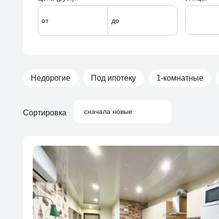
от
до
Недорогие
Под ипотеку
1-комнатные
сначала новые
Сортировка