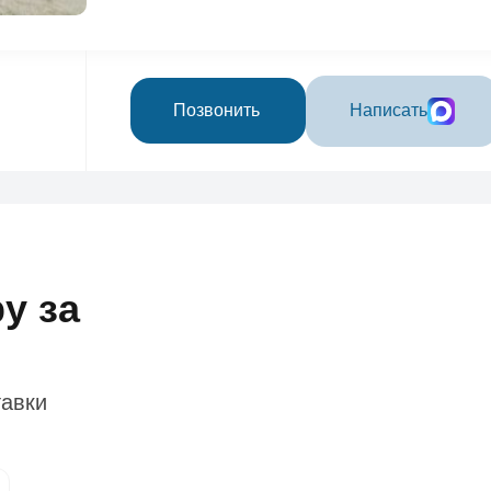
Позвонить
Написать
у за
тавки