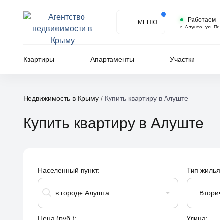
Работаем
МЕНЮ
г. Алушта, ул. П
Квартиры
Апартаменты
Участки
Недвижимость в Крыму
/
Купить квартиру в Алуштe
Купить квартиру в Алуштe
Населенный пункт:
Тип жилья
в городе Алушта
Втори
Цена (руб.):
Улица: