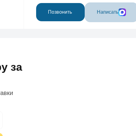
Позвонить
Написать
у за
тавки