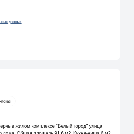
льных данных
-показ
Керчь в жилом комплексе "Белый город" улица
о дома. Общая площадь 91,6 м2. Кухня-ниша 6 м2,