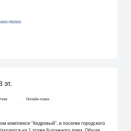
льных данных
 эт.
тека
Онлайн-показ
м комплексе "Кедровый", в поселке городского
Находится на 1 этаже 8-этажного дома. Общая