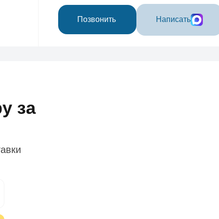
Позвонить
Написать
у за
тавки