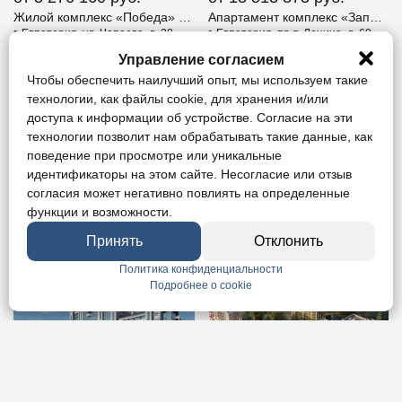
Жилой комплекс «Победа» Евпатория
Апартамент комплекс «Западный Проспект 82» Евпатория
г. Евпатория, ул. Чапаева, д. 28
г. Евпатория, пр-т. Ленина, д. 60
Управление согласием
Чтобы обеспечить наилучший опыт, мы используем такие
технологии, как файлы cookie, для хранения и/или
доступа к информации об устройстве. Согласие на эти
технологии позволит нам обрабатывать такие данные, как
поведение при просмотре или уникальные
идентификаторы на этом сайте. Несогласие или отзыв
согласия может негативно повлиять на определенные
функции и возможности.
от 6 532 200
руб.
от 4 799 916
руб.
Жилой комплекс «Море» Евпатория
Жилой комплекс «Мой Мир» Евпатория
Принять
Отклонить
г. Евпатория, ул. имени 60-летия СССР
г. Евпатория, пр-т. Победы
Политика конфиденциальности
Подробнее о cookie