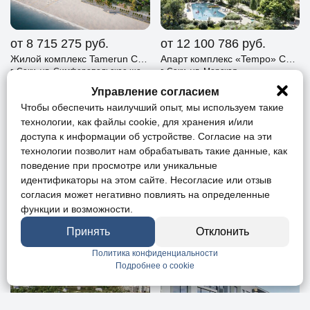
от 8 715 275
руб.
от 12 100 786
руб.
Жилой комплекс Tamerun Саки
Апарт комплекс «Tempo» Саки
г. Саки, ул. Симферопольское шоссе
г. Саки, ул. Морская
Управление согласием
Чтобы обеспечить наилучший опыт, мы используем такие
технологии, как файлы cookie, для хранения и/или
доступа к информации об устройстве. Согласие на эти
технологии позволит нам обрабатывать такие данные, как
поведение при просмотре или уникальные
идентификаторы на этом сайте. Несогласие или отзыв
согласия может негативно повлиять на определенные
функции и возможности.
от 8 022 800
руб.
от 8 827 096
руб.
Жилой комплекс «Солнечный берег» Саки
Жилой комплекс «Ола-Апарт» Саки
Принять
Отклонить
г. Саки, ул. Заводская
г. Саки, с. Прибрежное, ул. Симферопольское шоссе, д. 177
Политика конфиденциальности
Подробнее о cookie