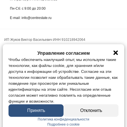
Пн-Сб: с 9:00 до 20:00
E-mail: info@centrestate.ru
ИП Жуков Виктор Васильевич ИНН 910218942064
Данный сайт носит информационный характер и ни при каких условиях
Управление согласием
не является публичной офертой, определяемой положениями статьи
Чтобы обеспечить наилучший опыт, мы используем такие
437 Гражданского кодекса Российской Федерации.
технологии, как файлы cookie, для хранения и/или
Конфиденциальность
доступа к информации об устройстве. Согласие на эти
Соглашение
технологии позволит нам обрабатывать такие данные, как
Управление cookie / Отозвать согласие
поведение при просмотре или уникальные
идентификаторы на этом сайте. Несогласие или отзыв
Мы в соц. сетях:
согласия может негативно повлиять на определенные
функции и возможности.
Принять
Отклонить
© 2005 - 2026
Политика конфиденциальности
Подробнее о cookie