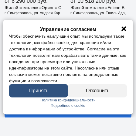
от 6 290 000
руб.
от 10 518 200
руб.
Жилой комплекс «Орион» Симферополь
Жилой комплекс «Edicon BOSFORUS» Симферополь
г. Симферополь, ул. Андрея Карлова
г. Симферополь, ул. Ешиль Ада, д. 6
Управление согласием
Чтобы обеспечить наилучший опыт, мы используем такие
технологии, как файлы cookie, для хранения и/или
доступа к информации об устройстве. Согласие на эти
технологии позволит нам обрабатывать такие данные, как
поведение при просмотре или уникальные
идентификаторы на этом сайте. Несогласие или отзыв
от 8 920 000
руб.
от 7 694 840
руб.
согласия может негативно повлиять на определенные
функции и возможности.
Жилой комплекс Город Мира Симферополь
Жилой комплекс «Лермонтовский» Симферополь
г. Симфмерополь, ул. Батурина, д. 115
г. Симферополь, ул. Полярная
Принять
Отклонить
Политика конфиденциальности
Подробнее о cookie
Показать ещё