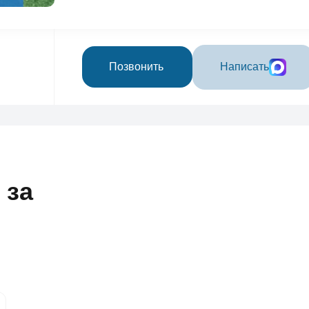
Позвонить
Написать
 за