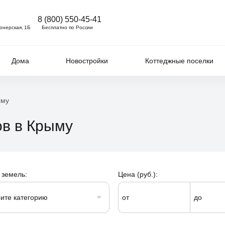
8 (800) 550-45-41
ионерская, 1Б
Бесплатно по России
Дома
Новостройки
Коттеджные поселки
ыму
ов в Крыму
 земель:
Цена (руб.):
ите категорию
от
до