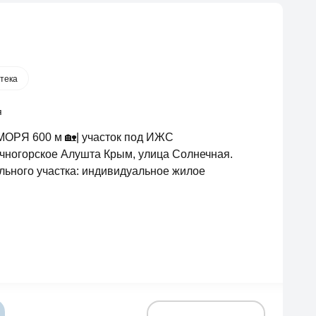
тека
я
 МОРЯ 600 м 🏡| участок под ИЖС
ечногорское Алушта Крым, улица Солнечная.
ельного участка: индивидуальное жилое