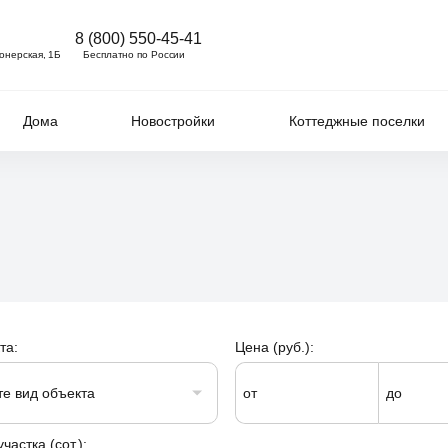
8 (800) 550-45-41
ионерская, 1Б
Бесплатно по России
Дома
Новостройки
Коттеджные поселки
та:
Цена (руб.):
те вид объекта
от
до
астка (сот.):