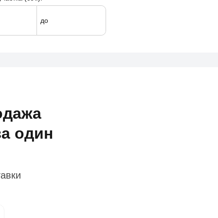
до
одажа
а один
тавки