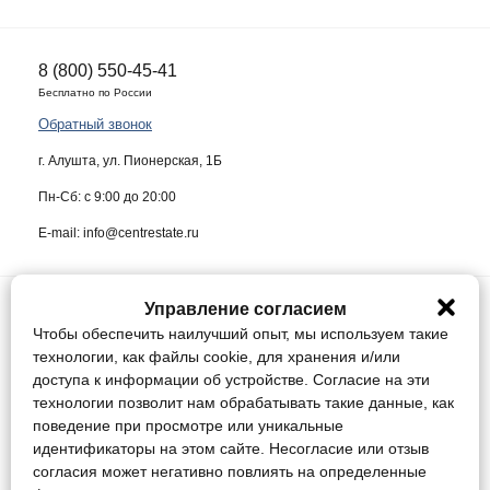
8 (800) 550-45-41
Бесплатно по России
Обратный звонок
г. Алушта, ул. Пионерская, 1Б
Пн-Сб: с 9:00 до 20:00
E-mail: info@centrestate.ru
Управление согласием
ИП Жуков Виктор Васильевич ИНН 910218942064
Чтобы обеспечить наилучший опыт, мы используем такие
Данный сайт носит информационный характер и ни при каких условиях
технологии, как файлы cookie, для хранения и/или
не является публичной офертой, определяемой положениями статьи
доступа к информации об устройстве. Согласие на эти
437 Гражданского кодекса Российской Федерации.
технологии позволит нам обрабатывать такие данные, как
поведение при просмотре или уникальные
Конфиденциальность
идентификаторы на этом сайте. Несогласие или отзыв
Соглашение
согласия может негативно повлиять на определенные
Управление cookie / Отозвать согласие