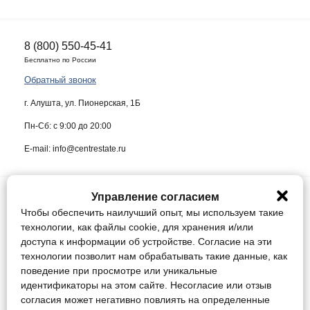
8 (800) 550-45-41
Бесплатно по России
Обратный звонок
г. Алушта, ул. Пионерская, 1Б
Пн-Сб: с 9:00 до 20:00
E-mail: info@centrestate.ru
Управление согласием
ИП Жуков Виктор Васильевич ИНН 910218942064
Чтобы обеспечить наилучший опыт, мы используем такие
Данный сайт носит информационный характер и ни при каких условиях
технологии, как файлы cookie, для хранения и/или
не является публичной офертой, определяемой положениями статьи
доступа к информации об устройстве. Согласие на эти
437 Гражданского кодекса Российской Федерации.
технологии позволит нам обрабатывать такие данные, как
поведение при просмотре или уникальные
Конфиденциальность
идентификаторы на этом сайте. Несогласие или отзыв
Соглашение
согласия может негативно повлиять на определенные
Управление cookie / Отозвать согласие