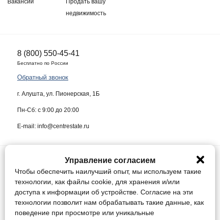
Вакансии
Продать вашу
недвижимость
8 (800) 550-45-41
Бесплатно по России
Обратный звонок
г. Алушта, ул. Пионерская, 1Б
Пн-Сб: с 9:00 до 20:00
E-mail: info@centrestate.ru
Управление согласием
ИП Жуков Виктор Васильевич ИНН 910218942064
Чтобы обеспечить наилучший опыт, мы используем такие
Данный сайт носит информационный характер и ни при каких условиях
технологии, как файлы cookie, для хранения и/или
не является публичной офертой, определяемой положениями статьи
доступа к информации об устройстве. Согласие на эти
437 Гражданского кодекса Российской Федерации.
технологии позволит нам обрабатывать такие данные, как
поведение при просмотре или уникальные
Конфиденциальность