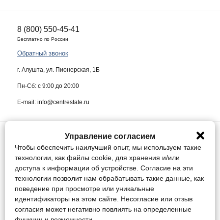
8 (800) 550-45-41
Бесплатно по России
Обратный звонок
г. Алушта, ул. Пионерская, 1Б
Пн-Сб: с 9:00 до 20:00
E-mail: info@centrestate.ru
Управление согласием
ИП Жуков Виктор Васильевич ИНН 910218942064
Чтобы обеспечить наилучший опыт, мы используем такие
Данный сайт носит информационный характер и ни при каких условиях
технологии, как файлы cookie, для хранения и/или
не является публичной офертой, определяемой положениями статьи
доступа к информации об устройстве. Согласие на эти
437 Гражданского кодекса Российской Федерации.
технологии позволит нам обрабатывать такие данные, как
поведение при просмотре или уникальные
Конфиденциальность
идентификаторы на этом сайте. Несогласие или отзыв
Соглашение
согласия может негативно повлиять на определенные
Управление cookie / Отозвать согласие
функции и возможности.