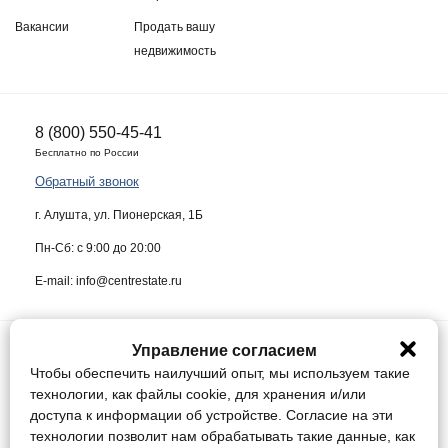
Вакансии
Продать вашу
недвижимость
8 (800) 550-45-41
Бесплатно по России
Обратный звонок
г. Алушта, ул. Пионерская, 1Б
Пн-Сб: с 9:00 до 20:00
E-mail: info@centrestate.ru
Управление согласием
ИП Жуков Виктор Васильевич ИНН 910218942064
Чтобы обеспечить наилучший опыт, мы используем такие
Данный сайт носит информационный характер и ни при каких условиях
технологии, как файлы cookie, для хранения и/или
не является публичной офертой, определяемой положениями статьи
доступа к информации об устройстве. Согласие на эти
437 Гражданского кодекса Российской Федерации.
технологии позволит нам обрабатывать такие данные, как