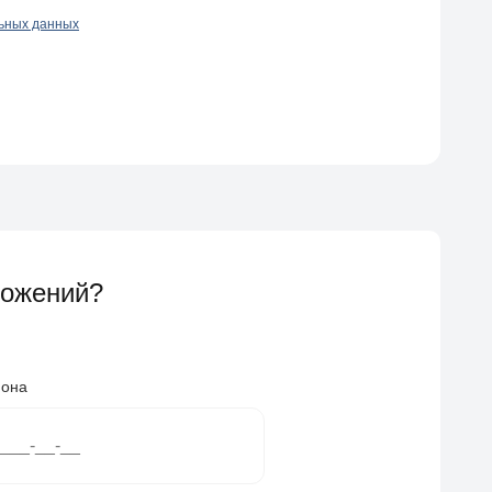
льных данных
ложений?
фона