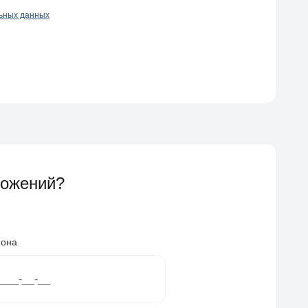
льных данных
ложений?
фона