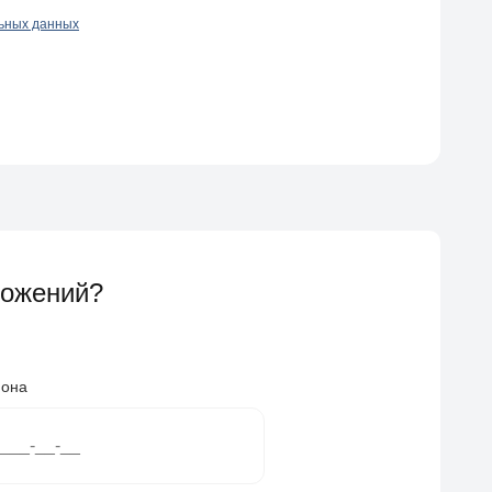
льных данных
ложений?
фона