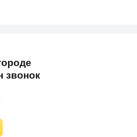
городе
н звонок