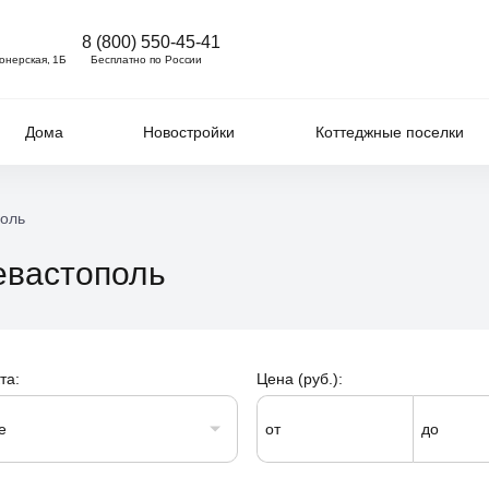
8 (800) 550-45-41
ионерская, 1Б
Бесплатно по России
Дома
Новостройки
Коттеджные поселки
поль
Севастополь
та:
Цена (руб.):
е
от
до