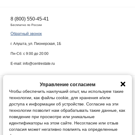
8 (800) 550-45-41
Бесплатно по России
Обратный звонок
г. Алушта, ул. Пионерская, 1Б
Пн-Сб: с 9:00 до 20:00
E-mail: info@centrestate.ru
Управление согласием
ИП Жуков Виктор Васильевич ИНН 910218942064
Чтобы обеспечить наилучший опыт, мы используем такие
Данный сайт носит информационный характер и ни при каких условиях
технологии, как файлы cookie, для хранения и/или
не является публичной офертой, определяемой положениями статьи
доступа к информации об устройстве. Согласие на эти
437 Гражданского кодекса Российской Федерации.
технологии позволит нам обрабатывать такие данные, как
поведение при просмотре или уникальные
Конфиденциальность
идентификаторы на этом сайте. Несогласие или отзыв
Соглашение
согласия может негативно повлиять на определенные
Управление cookie / Отозвать согласие