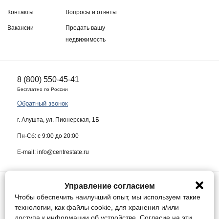
Контакты
Вопросы и ответы
Вакансии
Продать вашу
недвижимость
8 (800) 550-45-41
Бесплатно по России
Обратный звонок
г. Алушта, ул. Пионерская, 1Б
Пн-Сб: с 9:00 до 20:00
E-mail: info@centrestate.ru
Управление согласием
ИП Жуков Виктор Васильевич ИНН 910218942064
Чтобы обеспечить наилучший опыт, мы используем такие
Данный сайт носит информационный характер и ни при каких условиях
технологии, как файлы cookie, для хранения и/или
не является публичной офертой, определяемой положениями статьи
доступа к информации об устройстве. Согласие на эти