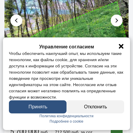
Управление согласием
Чтобы обеспечить наилучший опыт, мы используем такие
технологии, как файлы cookie, для хранения и/или
доступа к информации об устройстве. Согласие на эти
технологии позволит нам обрабатывать такие данные, как
Участок 8 сот. (ИЖС)
поведение при просмотре или уникальные
идентификаторы на этом сайте. Несогласие или отзыв
согласия может негативно повлиять на определенные
Вид на море
Вид на горы
функции и возможности.
Ипотека
Онлайн-показ
Принять
Отклонить
Политика конфиденциальности
г. Алушта, с. Малый Маяк
Подробнее о cookie
5 700 000
руб.
712 500 руб. за сот.