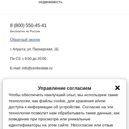
недвижимость
8 (800) 550-45-41
Бесплатно по России
Обратный звонок
г. Алушта, ул. Пионерская, 1Б
Пн-Сб: с 9:00 до 20:00
E-mail: info@centrestate.ru
Управление согласием
ИП Жуков Виктор Васильевич ИНН 910218942064
Чтобы обеспечить наилучший опыт, мы используем такие
Данный сайт носит информационный характер и ни при каких условиях
технологии, как файлы cookie, для хранения и/или
не является публичной офертой, определяемой положениями статьи
доступа к информации об устройстве. Согласие на эти
437 Гражданского кодекса Российской Федерации.
технологии позволит нам обрабатывать такие данные, как
поведение при просмотре или уникальные
Конфиденциальность
идентификаторы на этом сайте. Несогласие или отзыв
Соглашение