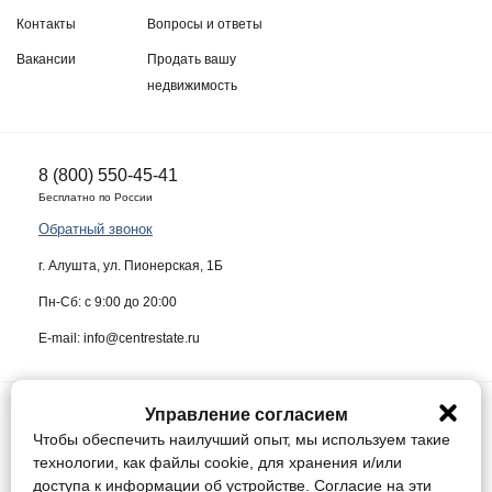
Контакты
Вопросы и ответы
Вакансии
Продать вашу
недвижимость
8 (800) 550-45-41
Бесплатно по России
Обратный звонок
г. Алушта, ул. Пионерская, 1Б
Пн-Сб: с 9:00 до 20:00
E-mail: info@centrestate.ru
Управление согласием
ИП Жуков Виктор Васильевич ИНН 910218942064
Чтобы обеспечить наилучший опыт, мы используем такие
Данный сайт носит информационный характер и ни при каких условиях
технологии, как файлы cookie, для хранения и/или
не является публичной офертой, определяемой положениями статьи
доступа к информации об устройстве. Согласие на эти