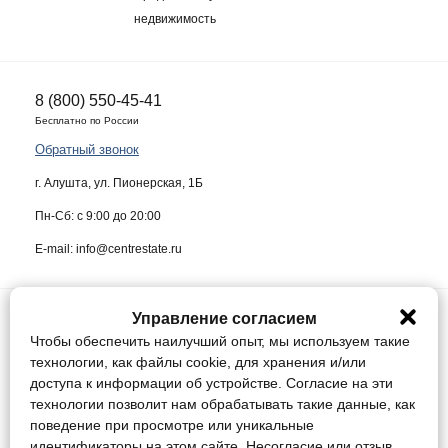
недвижимость
8 (800) 550-45-41
Бесплатно по России
Обратный звонок
г. Алушта, ул. Пионерская, 1Б
Пн-Сб: с 9:00 до 20:00
E-mail: info@centrestate.ru
Управление согласием
ИП Жуков Виктор Васильевич ИНН 910218942064
Чтобы обеспечить наилучший опыт, мы используем такие
Данный сайт носит информационный характер и ни при каких условиях
технологии, как файлы cookie, для хранения и/или
не является публичной офертой, определяемой положениями статьи
доступа к информации об устройстве. Согласие на эти
437 Гражданского кодекса Российской Федерации.
технологии позволит нам обрабатывать такие данные, как
поведение при просмотре или уникальные
Конфиденциальность
идентификаторы на этом сайте. Несогласие или отзыв
Соглашение