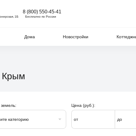
8 (800) 550-45-41
ионерская, 1Б
Бесплатно по России
Дома
Новостройки
Коттеджн
м Крым
 земель:
Цена (руб.):
ите категорию
от
до