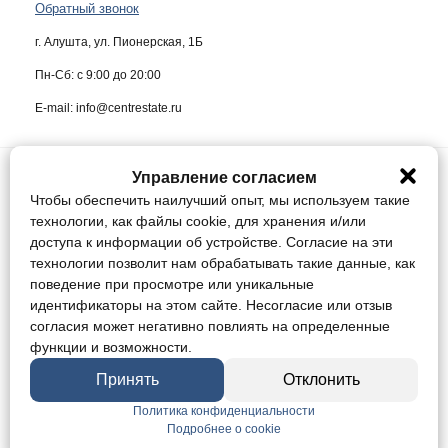
Обратный звонок
г. Алушта, ул. Пионерская, 1Б
Пн-Сб: с 9:00 до 20:00
E-mail: info@centrestate.ru
Управление согласием
ИП Жуков Виктор Васильевич ИНН 910218942064
Чтобы обеспечить наилучший опыт, мы используем такие
Данный сайт носит информационный характер и ни при каких условиях
технологии, как файлы cookie, для хранения и/или
не является публичной офертой, определяемой положениями статьи
доступа к информации об устройстве. Согласие на эти
437 Гражданского кодекса Российской Федерации.
технологии позволит нам обрабатывать такие данные, как
поведение при просмотре или уникальные
Конфиденциальность
идентификаторы на этом сайте. Несогласие или отзыв
Соглашение
согласия может негативно повлиять на определенные
Управление cookie / Отозвать согласие
функции и возможности.
Мы в соц. сетях:
Принять
Отклонить
Политика конфиденциальности
Подробнее о cookie
© 2005 - 2026