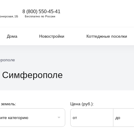
8 (800) 550-45-41
ионерская, 1Б
Бесплатно по России
Дома
Новостройки
Коттеджные поселки
ерополе
 в Симферополе
 земель:
Цена (руб.):
ите категорию
от
до