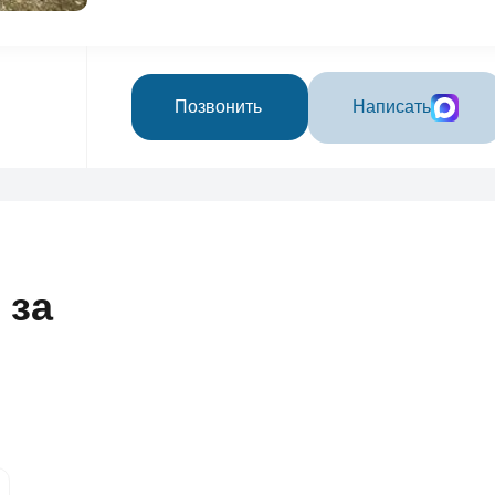
Позвонить
Написать
 за