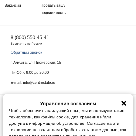
Вакансии
Продать вашу
недвижимость
8 (800) 550-45-41
Бесплатно по России
Обратный звонок
г. Алушта, ул. Пионерская, 1Б
Пн-Сб: с 9:00 до 20:00
E-mail: info@centrestate.ru
Управление согласием
ИП Жуков Виктор Васильевич ИНН 910218942064
Чтобы обеспечить наилучший опыт, мы используем такие
Данный сайт носит информационный характер и ни при каких условиях
технологии, как файлы cookie, для хранения и/или
не является публичной офертой, определяемой положениями статьи
доступа к информации об устройстве. Согласие на эти
437 Гражданского кодекса Российской Федерации.
технологии позволит нам обрабатывать такие данные, как