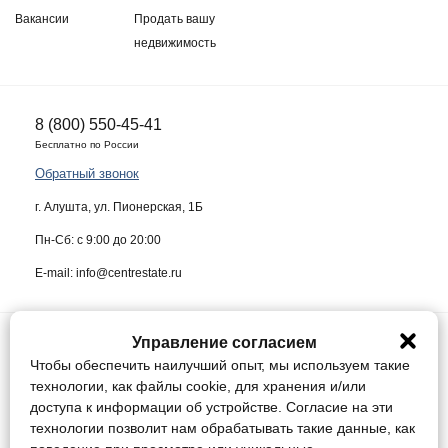
Вакансии
Продать вашу
недвижимость
8 (800) 550-45-41
Бесплатно по России
Обратный звонок
г. Алушта, ул. Пионерская, 1Б
Пн-Сб: с 9:00 до 20:00
E-mail: info@centrestate.ru
Управление согласием
ИП Жуков Виктор Васильевич ИНН 910218942064
Чтобы обеспечить наилучший опыт, мы используем такие
Данный сайт носит информационный характер и ни при каких условиях
технологии, как файлы cookie, для хранения и/или
не является публичной офертой, определяемой положениями статьи
доступа к информации об устройстве. Согласие на эти
437 Гражданского кодекса Российской Федерации.
технологии позволит нам обрабатывать такие данные, как